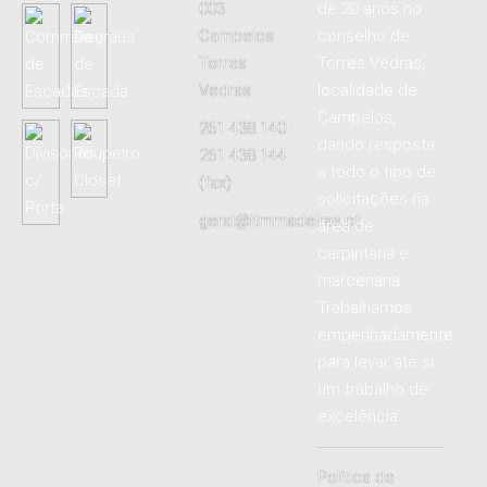
003
de 20 anos no
Campelos
conselho de
Torres
Torres Vedras,
Vedras
localidade de
Campelos,
261 438 140 ·
dando resposta
261 438 144
a todo o tipo de
(fax)
solicitações na
geral@itmmadeiras.pt
área de
carpintaria e
marcenaria.
Trabalhamos
empenhadamente
para levar até si
um trabalho de
excelência.
Política de