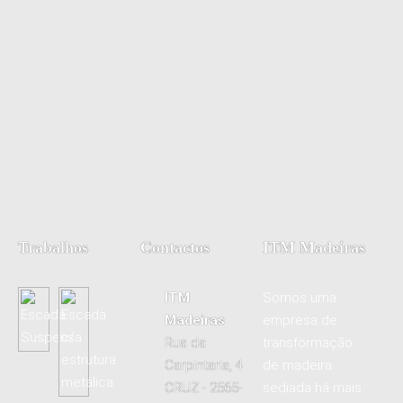
Trabalhos
Contactos
ITM Madeiras
ITM
Somos uma
Madeiras
empresa de
Rua da
transformação
Carpintaria, 4
de madeira
CRUZ - 2565-
sediada há mais