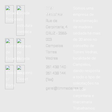
ITM
Somos uma
Madeiras
empresa de
Rua da
transformação
Carpintaria, 4
de madeira
CRUZ - 2565-
sediada há mais
003
de 20 anos no
Campelos
conselho de
Torres
Torres Vedras,
Vedras
localidade de
Campelos,
261 438 140 ·
dando resposta
261 438 144
a todo o tipo de
(fax)
solicitações na
geral@itmmadeiras.pt
área de
carpintaria e
marcenaria.
Trabalhamos