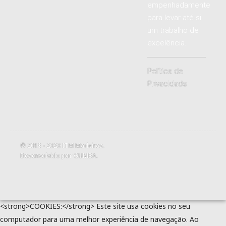
empenhadamente
para levar até si
um trabalho de
excelência.
Política de
Privacidade
© 2013 - 2020
ITM Madeiras
.
Desenvolvido por
GUMBA
.
<strong>COOKIES:</strong> Este site usa cookies no seu
computador para uma melhor experiência de navegação. Ao