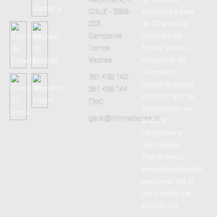
CRUZ - 2565-
sediada há mais
003
de 20 anos no
Campelos
conselho de
Torres
Torres Vedras,
Vedras
localidade de
Campelos,
261 438 140 ·
dando resposta
261 438 144
a todo o tipo de
(fax)
solicitações na
geral@itmmadeiras.pt
área de
carpintaria e
marcenaria.
Trabalhamos
empenhadamente
para levar até si
um trabalho de
excelência.