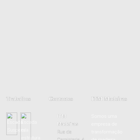
Trabalhos
Contactos
ITM Madeiras
ITM
Somos uma
Madeiras
empresa de
Rua da
transformação
Carpintaria, 4
de madeira