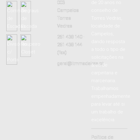
003
de 20 anos no
Campelos
conselho de
Torres
Torres Vedras,
Vedras
localidade de
Campelos,
261 438 140 ·
dando resposta
261 438 144
a todo o tipo de
(fax)
solicitações na
geral@itmmadeiras.pt
área de
carpintaria e
marcenaria.
Trabalhamos
empenhadamente
para levar até si
um trabalho de
excelência.
Política de