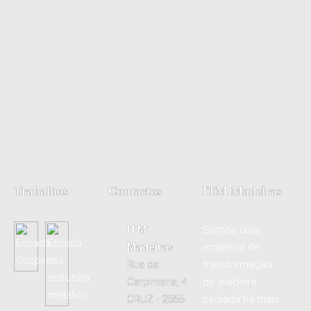
Trabalhos
Contactos
ITM Madeiras
ITM
Somos uma
Madeiras
empresa de
Rua da
transformação
Carpintaria, 4
de madeira
CRUZ - 2565-
sediada há mais