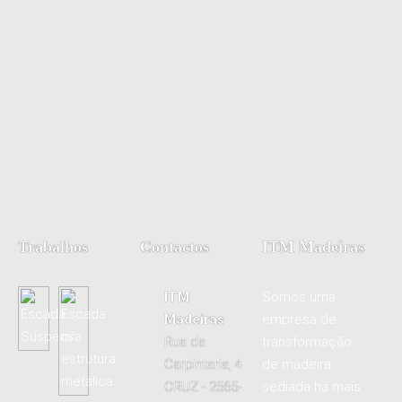
Trabalhos
Contactos
ITM Madeiras
ITM
Somos uma
Madeiras
empresa de
Rua da
transformação
Carpintaria, 4
de madeira
CRUZ - 2565-
sediada há mais