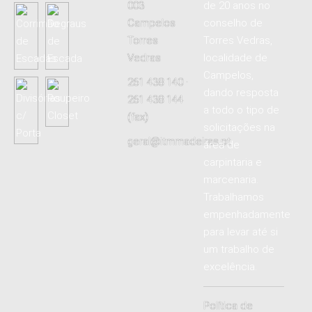
003
de 20 anos no
Campelos
conselho de
Torres
Torres Vedras,
Vedras
localidade de
Campelos,
261 438 140 ·
dando resposta
261 438 144
a todo o tipo de
(fax)
solicitações na
geral@itmmadeiras.pt
área de
carpintaria e
marcenaria.
Trabalhamos
empenhadamente
para levar até si
um trabalho de
excelência.
Política de