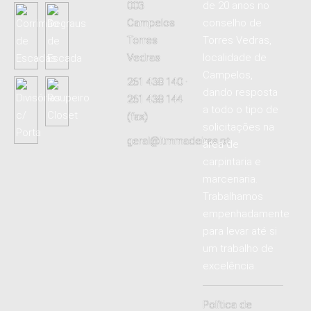
003
de 20 anos no
Campelos
conselho de
Torres
Torres Vedras,
Vedras
localidade de
Campelos,
261 438 140 ·
dando resposta
261 438 144
a todo o tipo de
(fax)
solicitações na
geral@itmmadeiras.pt
área de
carpintaria e
marcenaria.
Trabalhamos
empenhadamente
para levar até si
um trabalho de
excelência.
Política de