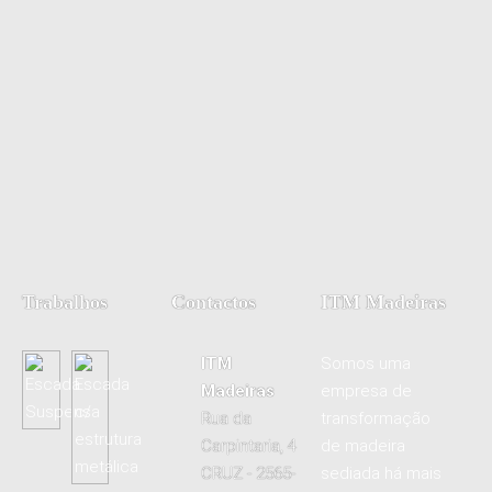
Trabalhos
Contactos
ITM Madeiras
ITM
Somos uma
Madeiras
empresa de
Rua da
transformação
Carpintaria, 4
de madeira
CRUZ - 2565-
sediada há mais