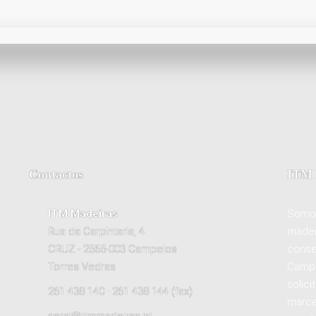
Contactos
ITM 
ITM Madeiras
Somos
Rua da Carpintaria, 4
madei
CRUZ - 2565-003 Campelos
conse
Torres Vedras
Campe
solici
261 438 140 · 261 438 144 (fax)
marce
geral@itmmadeiras.pt