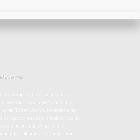
Madeiras
 uma empresa de transformação de
ra sediada há mais de 20 anos no
lho de Torres Vedras, localidade de
los, dando resposta a todo o tipo de
tações na área de carpintaria e
naria. Trabalhamos empenhadamente