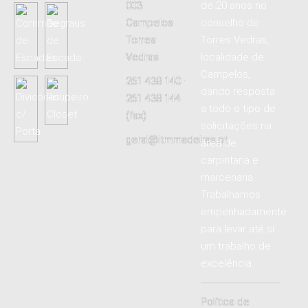
003
de 20 anos no
Campelos
conselho de
Torres
Torres Vedras,
Vedras
localidade de
Campelos,
261 438 140 ·
dando resposta
261 438 144
a todo o tipo de
(fax)
solicitações na
geral@itmmadeiras.pt
área de
carpintaria e
marcenaria.
Trabalhamos
empenhadamente
para levar até si
um trabalho de
excelência.
Política de