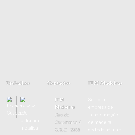
Trabalhos
Contactos
ITM Madeiras
ITM
Somos uma
Madeiras
empresa de
Rua da
transformação
Carpintaria, 4
de madeira
CRUZ - 2565-
sediada há mais