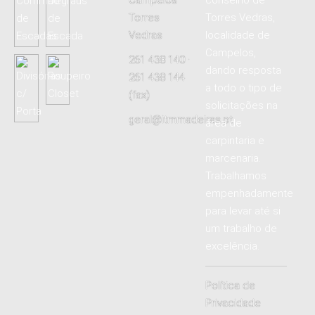
Torres
Torres Vedras,
Vedras
localidade de
Campelos,
261 438 140 ·
dando resposta
261 438 144
a todo o tipo de
(fax)
solicitações na
geral@itmmadeiras.pt
área de
carpintaria e
marcenaria.
Trabalhamos
empenhadamente
para levar até si
um trabalho de
excelência.
Política de
Privacidade