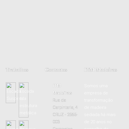
Trabalhos
Contactos
ITM Madeiras
ITM
Somos uma
Madeiras
empresa de
Rua da
transformação
Carpintaria, 4
de madeira
CRUZ - 2565-
sediada há mais
003
de 20 anos no
Campelos
conselho de