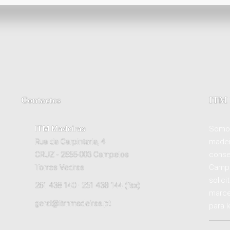
Contactos
ITM 
ITM Madeiras
Somos
Rua da Carpintaria, 4
madei
CRUZ - 2565-003 Campelos
conse
Torres Vedras
Campe
solici
261 438 140 · 261 438 144 (fax)
marce
geral@itmmadeiras.pt
para l