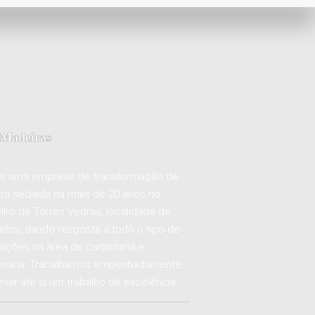
Madeiras
 uma empresa de transformação de
ra sediada há mais de 20 anos no
lho de Torres Vedras, localidade de
los, dando resposta a todo o tipo de
tações na área de carpintaria e
naria. Trabalhamos empenhadamente
evar até si um trabalho de excelência.