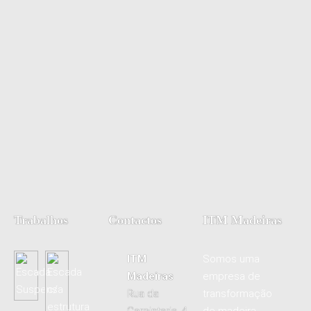
Trabalhos
Contactos
ITM Madeiras
ITM
Somos uma
Madeiras
empresa de
Rua da
transformação
Carpintaria, 4
de madeira