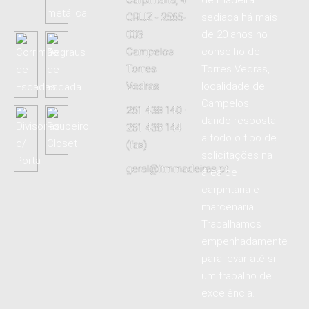
CRUZ - 2565-
sediada há mais
003
de 20 anos no
Campelos
conselho de
Torres
Torres Vedras,
Vedras
localidade de
Campelos,
261 438 140 ·
dando resposta
261 438 144
a todo o tipo de
(fax)
solicitações na
geral@itmmadeiras.pt
área de
carpintaria e
marcenaria.
Trabalhamos
empenhadamente
para levar até si
um trabalho de
excelência.