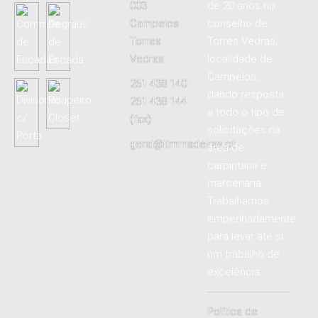
003
de 20 anos no
Campelos
conselho de
Torres
Torres Vedras,
Vedras
localidade de
Campelos,
261 438 140 ·
dando resposta
261 438 144
a todo o tipo de
(fax)
solicitações na
geral@itmmadeiras.pt
área de
carpintaria e
marcenaria.
Trabalhamos
empenhadamente
para levar até si
um trabalho de
excelência.
Política de