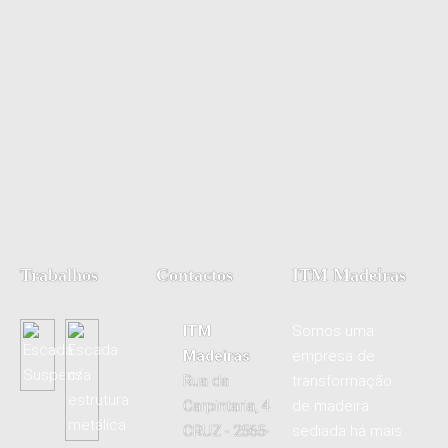
Trabalhos
Contactos
ITM Madeiras
ITM
Somos uma
Madeiras
empresa de
Rua da
transformação
Carpintaria, 4
de madeira
CRUZ - 2565-
sediada há mais