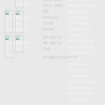
CRUZ - 2565-
sediada há mais
003
de 20 anos no
Campelos
conselho de
Torres
Torres Vedras,
Vedras
localidade de
Campelos,
261 438 140 ·
dando resposta
261 438 144
a todo o tipo de
(fax)
solicitações na
geral@itmmadeiras.pt
área de
carpintaria e
marcenaria.
Trabalhamos
empenhadamente
para levar até si
um trabalho de
excelência.