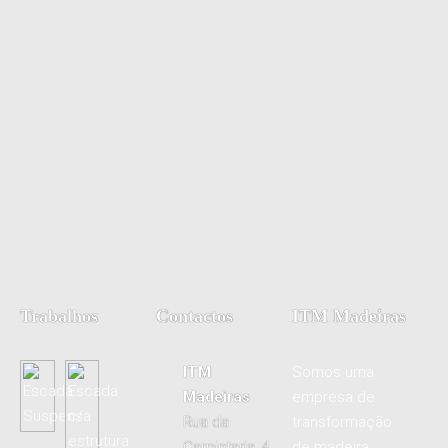
Trabalhos
Contactos
ITM Madeiras
ITM
Somos uma
Madeiras
empresa de
Rua da
transformação
Carpintaria, 4
de madeira