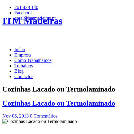
261 438 140
Facebook
ITM Madeiras
geral@itmmadeiras.pt
Início
Empresa
Como Trabalhamos
Trabalhos
Blog
Contactos
Cozinhas Lacado ou Termolaminado
Cozinhas Lacado ou Termolaminado
Nov 06, 2013
0 Comentários