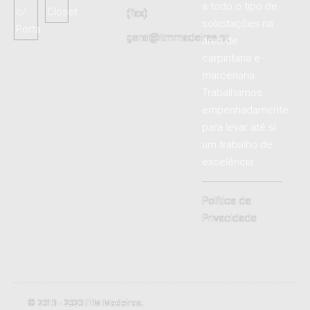
a todo o tipo de
(fax)
solicitações na
geral@itmmadeiras.pt
área de
carpintaria e
marcenaria.
Trabalhamos
empenhadamente
para levar até si
um trabalho de
excelência.
Política de
Privacidade
© 2013 - 2020
ITM Madeiras
.