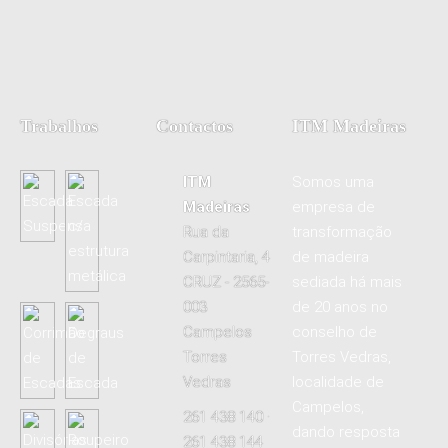
Trabalhos
Contactos
ITM Madeiras
ITM
Somos uma
Madeiras
empresa de
Rua da
transformação
Carpintaria, 4
de madeira
CRUZ - 2565-
sediada há mais
003
de 20 anos no
Campelos
conselho de
Torres
Torres Vedras,
Vedras
localidade de
Campelos,
261 438 140 ·
dando resposta
261 438 144