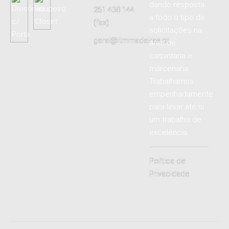
dando resposta
261 438 144
a todo o tipo de
(fax)
solicitações na
geral@itmmadeiras.pt
área de
carpintaria e
marcenaria.
Trabalhamos
empenhadamente
para levar até si
um trabalho de
excelência.
Política de
Privacidade