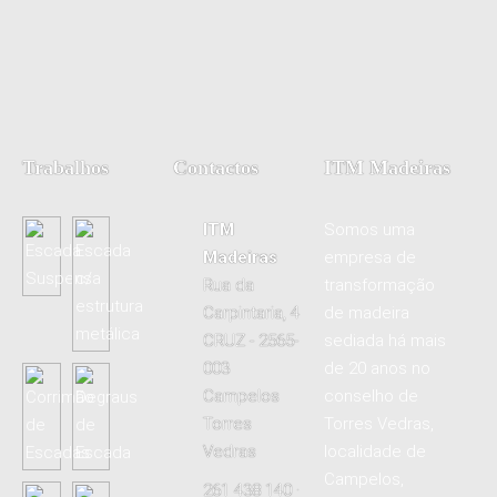
Trabalhos
Contactos
ITM Madeiras
ITM
Somos uma
Madeiras
empresa de
Rua da
transformação
Carpintaria, 4
de madeira
CRUZ - 2565-
sediada há mais
003
de 20 anos no
Campelos
conselho de
Torres
Torres Vedras,
Vedras
localidade de
Campelos,
261 438 140 ·